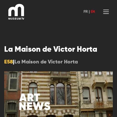
Skip
to
FR
|
EN
content
La Maison de Victor Horta
E58
|
La Maison de Victor Horta