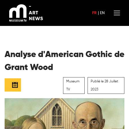
Aller
au
FR
|
EN
contenu
Analyse d'American Gothic de
Grant Wood
Museum
Publié le 28 Juillet
TV
2023