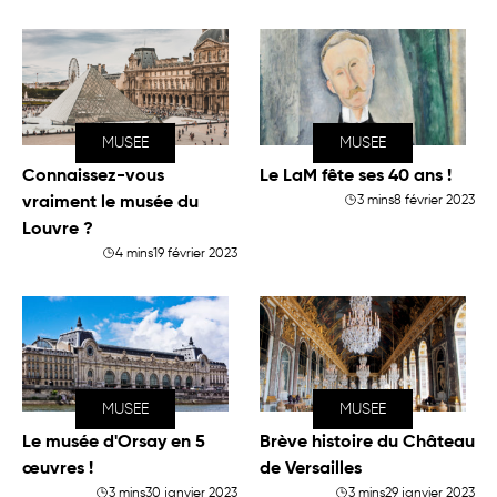
MUSEE
MUSEE
Connaissez-vous
Le LaM fête ses 40 ans !
vraiment le musée du
3 mins
8 février 2023
Louvre ?
4 mins
19 février 2023
MUSEE
MUSEE
Le musée d'Orsay en 5
Brève histoire du Château
œuvres !
de Versailles
3 mins
30 janvier 2023
3 mins
29 janvier 2023