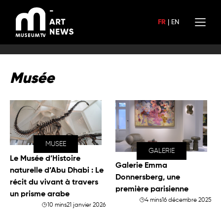
Aller
au
FR
|
EN
contenu
Musée
MUSEE
GALERIE
Le Musée d’Histoire
Galerie Emma
naturelle d’Abu Dhabi : Le
Donnersberg, une
récit du vivant à travers
première parisienne
un prisme arabe
4 mins
16 décembre 2025
10 mins
21 janvier 2026