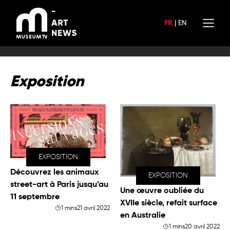
Aller
au
FR
|
EN
contenu
Exposition
EXPOSITION
Découvrez les animaux
EXPOSITION
street-art à Paris jusqu’au
Une œuvre oubliée du
11 septembre
XVIIe siècle, refait surface
1 mins
21 avril 2022
en Australie
1 mins
20 avril 2022