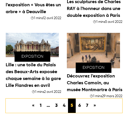
Les sculptures de Charles
l’exposition « Vous êtes un
RAY à l'honneur dans une
arbre » à Deauville
double exposition à Paris
1 mins
12 avril 2022
1 mins
5 avril 2022
EXPOSITION
Lille : une toile du Palais
EXPOSITION
des Beaux-Arts exposée
Découvrez l’exposition
chaque semaine à la gare
Charles Camoin, au
Lille Flandres en avril
musée Montmartre à Paris
1 mins
2 avril 2022
1 mins
29 mars 2022
«
1
…
3
4
5
6
7
»