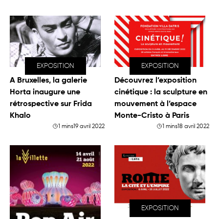
EXPOSITION
EXPOSITION
A Bruxelles, la galerie
Découvrez l’exposition
Horta inaugure une
cinétique : la sculpture en
rétrospective sur Frida
mouvement à l’espace
Khalo
Monte-Cristo à Paris
1 mins
19 avril 2022
1 mins
18 avril 2022
EXPOSITION