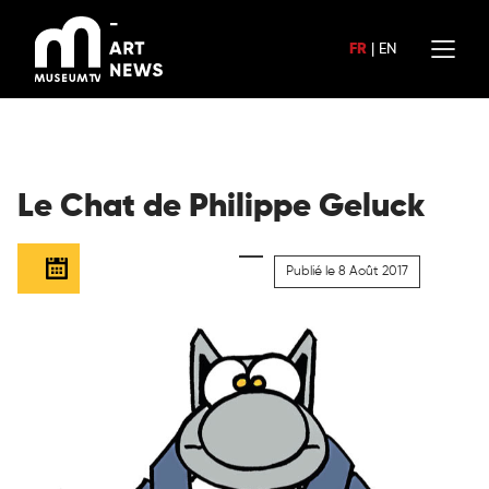
Aller
au
FR
|
EN
contenu
Le Chat de Philippe Geluck
Publié le 8 Août 2017