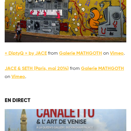
« DiptyQ » by JACE
from
Galerie MATHGOTH
on
Vimeo
.
JACE & SETH (Paris, mai 2014)
from
Galerie MATHGOTH
on
Vimeo
.
EN DIRECT