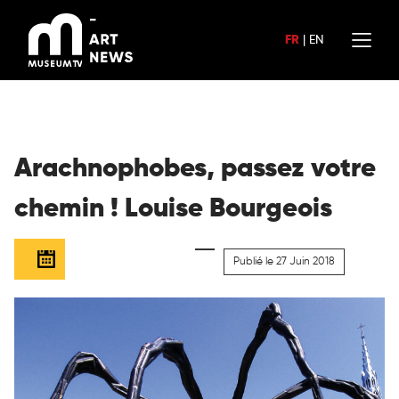
Aller
au
FR
|
EN
contenu
Arachnophobes, passez votre
chemin ! Louise Bourgeois
Publié le 27 Juin 2018