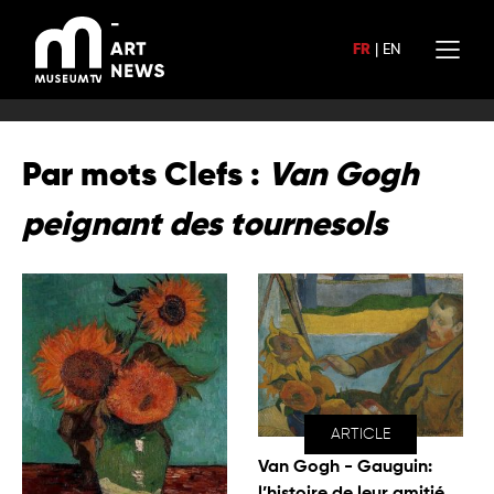
Aller
au
FR
|
EN
contenu
Par mots Clefs :
Van Gogh
peignant des tournesols
ARTICLE
Van Gogh - Gauguin: