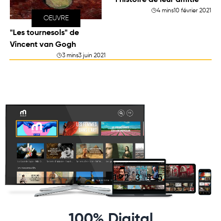
l’histoire de leur amitié
4 mins
10 février 2021
OEUVRE
"Les tournesols" de
Vincent van Gogh
3 mins
3 juin 2021
100% Digital