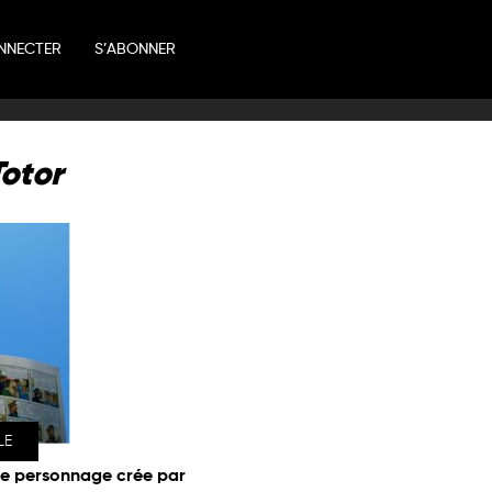
NNECTER
S’ABONNER
Totor
LE
 le personnage crée par