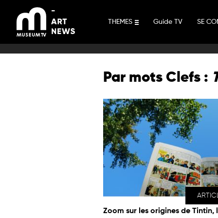
Aller
au
THEMES
Guide TV
SE CO
contenu
Par mots Clefs :
ARTIC
Zoom sur les origines de Tintin,