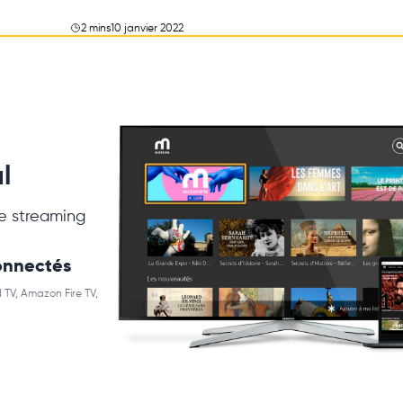
2 mins
10 janvier 2022
l
e streaming
connectés
 TV, Amazon Fire TV,