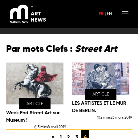
Aller
au
FR
|
EN
contenu
Par mots Clefs :
Street Art
ARTICLE
LES ARTISTES ET LE MUR
ARTICLE
DE BERLIN.
Week End Street Art sur
2 mins
23 mars 2019
Museum !
5 mins
8 avril 2019
«
1
2
3
4