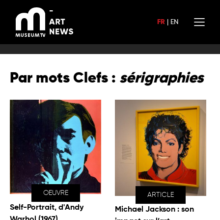
Aller
au
FR
|
EN
contenu
Par mots Clefs :
sérigraphies
OEUVRE
ARTICLE
Self-Portrait, d'Andy
Michael Jackson : son
Warhol (1967)