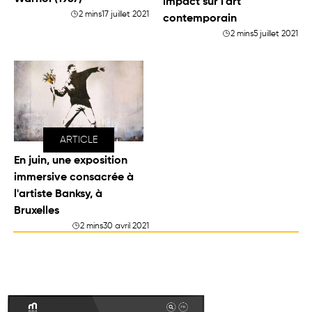
impact sur l’art
2 mins
17 juillet 2021
contemporain
2 mins
5 juillet 2021
ARTICLE
En juin, une exposition
immersive consacrée à
l'artiste Banksy, à
Bruxelles
2 mins
30 avril 2021