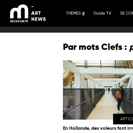
Aller
au
THEMES
Guide TV
SE CO
contenu
Par mots Clefs :
ARTIC
En Hollande, des voleurs font irr