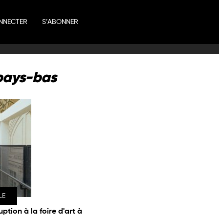
NNECTER
S’ABONNER
pays-bas
LE
uption à la foire d'art à