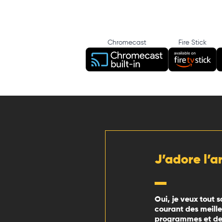
Chromecast
Fire Stick
J’adore l’a
Oui, je veux tout s
courant des meill
programmes et des