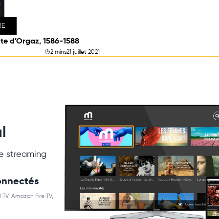
RE
te d’Orgaz, 1586-1588
2 mins
21 juillet 2021
l
e streaming
connectés
 TV, Amazon Fire TV,