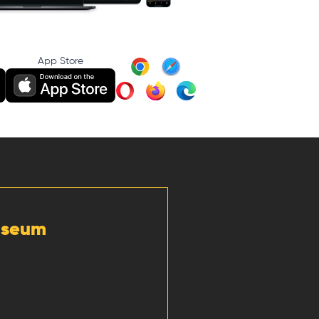
App Store
Museum