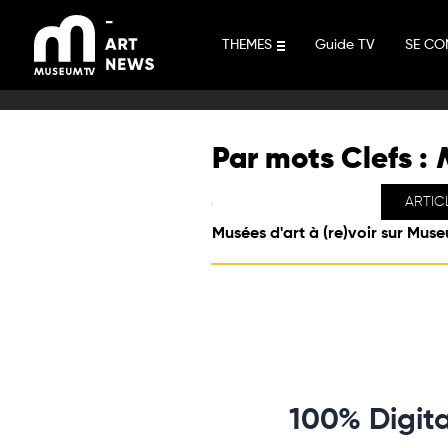
Aller
au
THEMES
Guide TV
SE CO
contenu
Par mots Clefs :
ARTIC
Musées d'art à (re)voir sur Mus
100% Digita