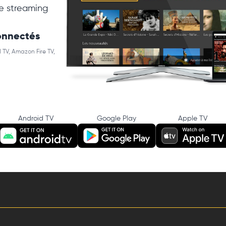
e streaming
connectés
 TV, Amazon Fire TV,
Android TV
Google Play
Apple TV