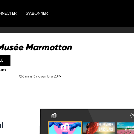
NNECTER
S’ABONNER
Musée Marmottan
LE
eum
6 mins
13 novembre 2019
l