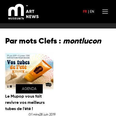
Aller
au
FR
|
EN
contenu
Par mots Clefs :
montlucon
AGENDA
Le Mupop vous fait
revivre vos meilleurs
tubes de l'été !
1 mins
28 juin 2019