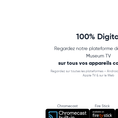
100% Digita
Regardez notre plateforme d
Museum TV
sur tous vos appareils 
Regardez sur toutes les plateformes – Android
Apple TV & sur le Web
Chromecast
Fire Stick