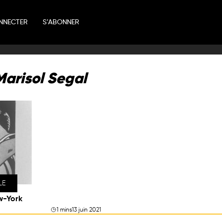
NNECTER
S’ABONNER
Marisol Segal
LE
w-York
1 mins
13 juin 2021