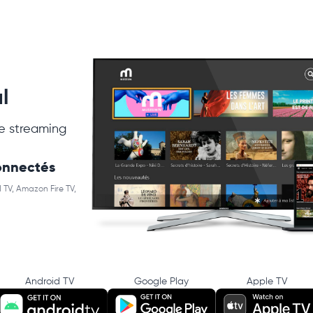
l
e streaming
connectés
 TV, Amazon Fire TV,
Android TV
Google Play
Apple TV