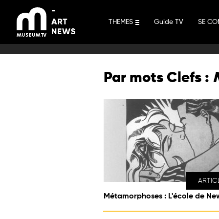
Aller
au
THEMES
Guide TV
SE CO
contenu
Par mots Clefs :
ARTIC
Métamorphoses : L'école de Ne