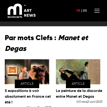
Aller
au
FR
|
EN
contenu
Par mots Clefs :
Manet et
Degas
ARTICLE
ARTICLE
5 expositions à voir
La peinture de la discorde
absolument en France cet
entre Manet et Degas
été !
3 mins
21 avril 2023