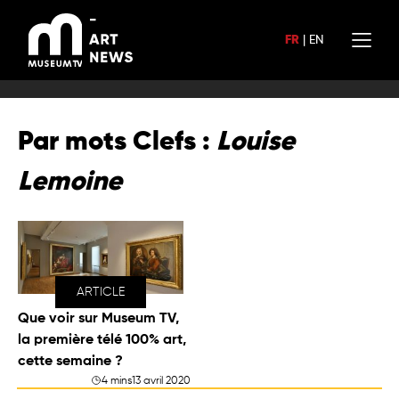
Aller
au
FR
|
EN
contenu
Par mots Clefs :
Louise
Lemoine
ARTICLE
Que voir sur Museum TV,
la première télé 100% art,
cette semaine ?
4 mins
13 avril 2020