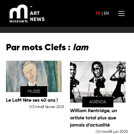
Aller
au
FR
|
EN
contenu
Par mots Clefs :
lam
MUSEE
Le LaM fête ses 40 ans !
AGENDA
3 mins
8 février 2023
William Kentridge, un
artiste total plus que
jamais d'actualité
2 mins
18 juin 2020