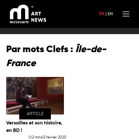
Aller
au
FR
|
EN
contenu
Par mots Clefs :
Île-de-
France
ARTICLE
Versailles et son histoire,
en BD !
2 mins
12 février 2020