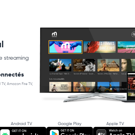
l
e streaming
connectés
 TV, Amazon Fire TV,
Android TV
Google Play
Apple TV