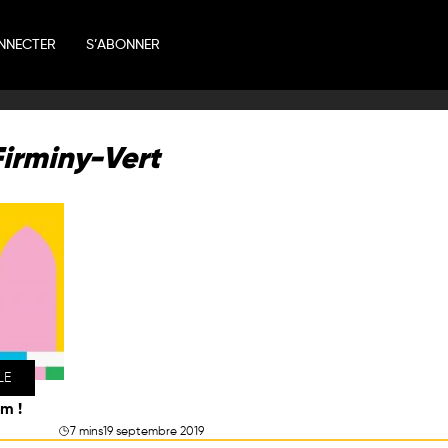
NNECTER
S’ABONNER
Firminy-Vert
LE
m !
7 mins
19 septembre 2019