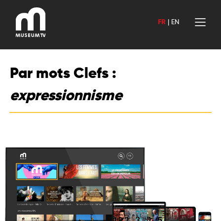
Aller
au
FR
|
EN
contenu
Par mots Clefs :
expressionnisme