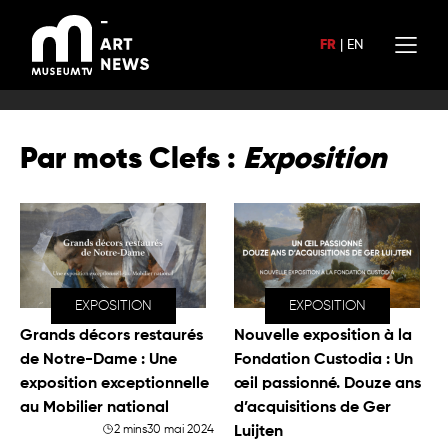
Aller
au
FR
|
EN
contenu
Par mots Clefs :
Exposition
EXPOSITION
EXPOSITION
Grands décors restaurés
Nouvelle exposition à la
de Notre-Dame : Une
Fondation Custodia : Un
exposition exceptionnelle
œil passionné. Douze ans
au Mobilier national
d’acquisitions de Ger
2 mins
30 mai 2024
Luijten