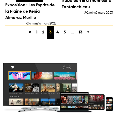
Napoléon III à l'honneur à
Exposition : Les Esprits de
Fontainebleau
la Plaine de Kenia
2 mins
2 mars 2023
Almaraz Murillo
4 mins
16 mars 2023
«
1
2
3
4
5
…
13
»