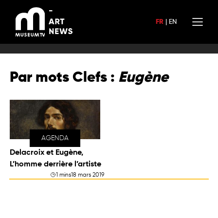
Aller
au
FR
|
EN
contenu
Par mots Clefs :
Eugène
AGENDA
Delacroix et Eugène,
L’homme derrière l’artiste
1 mins
18 mars 2019