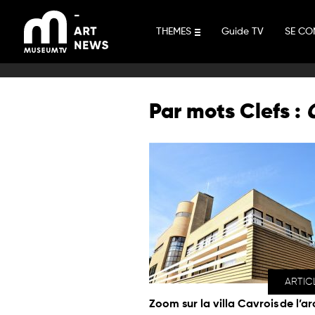
Aller
au
THEMES
Guide TV
SE CO
contenu
Par mots Clefs :
ARTIC
Zoom sur la villa Cavrois de l’a