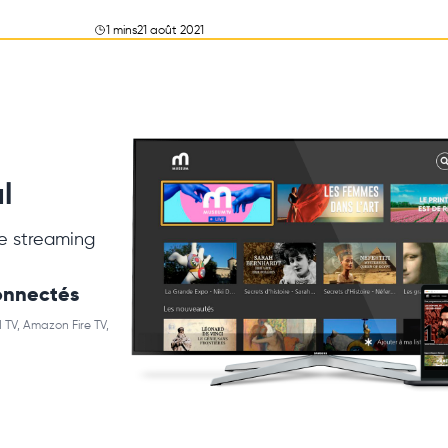
1 mins
21 août 2021
l
e streaming
connectés
 TV, Amazon Fire TV,