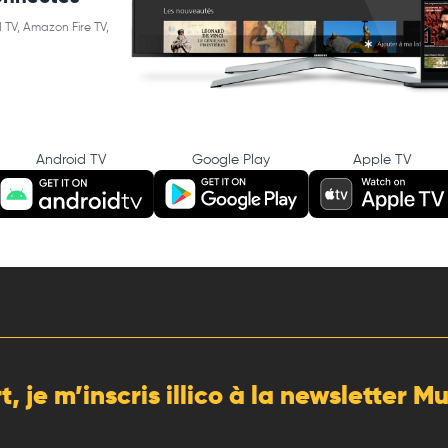
 TV, Amazon Fire TV,
Android TV
Google Play
Apple TV
rt, je m’inscris illico à la newsletter 