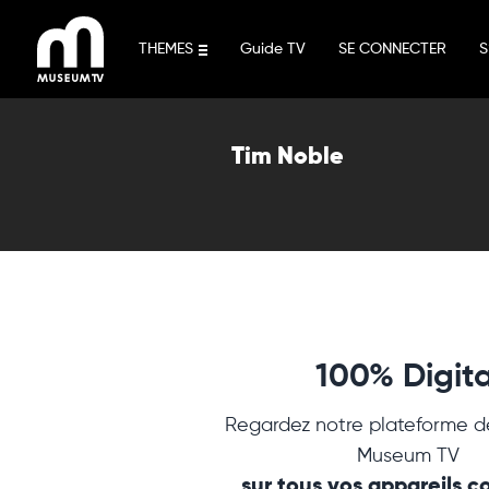
Aller
au
THEMES
Guide TV
SE CONNECTER
S
contenu
Tim Noble
100% Digita
Regardez notre plateforme d
Museum TV
sur tous vos appareils 