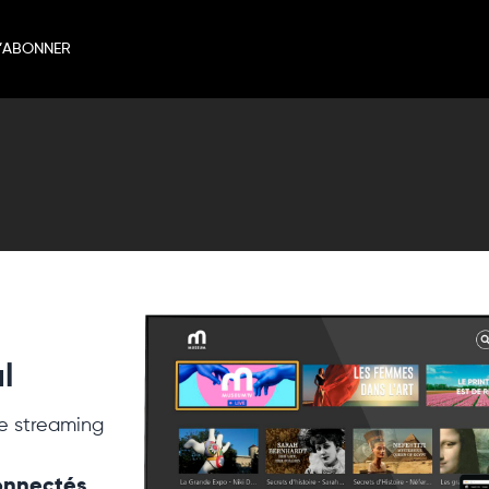
’ABONNER
l
e streaming
connectés