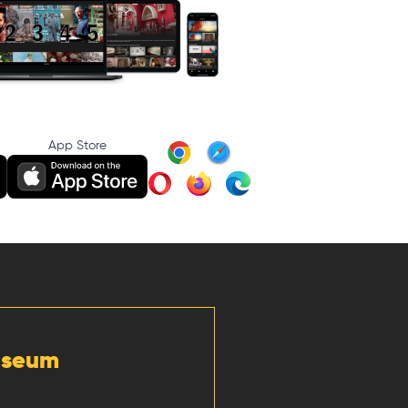
App Store
Museum