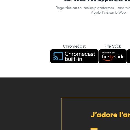
Regardez sur toutes les plateformes – Android
Apple TV & sur le Web
Chromecast
Fire Stick
J’adore l’a