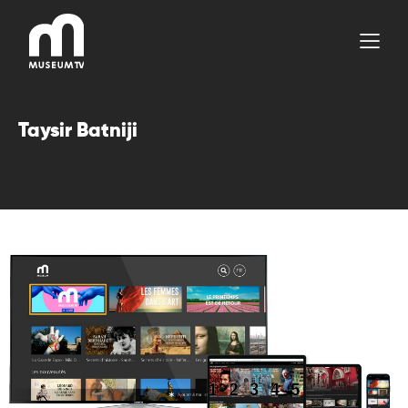
Aller
au
contenu
Taysir Batniji