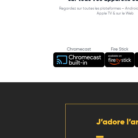
Regardez sur toutes les plateformes – Android
Apple TV & sur le Web
Chromecast
Fire Stick
J’adore l’a