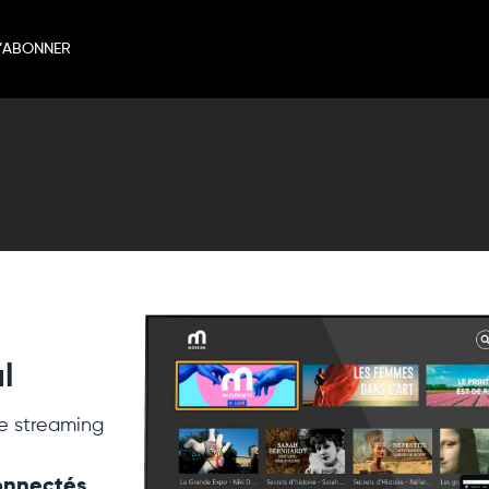
’ABONNER
l
e streaming
connectés