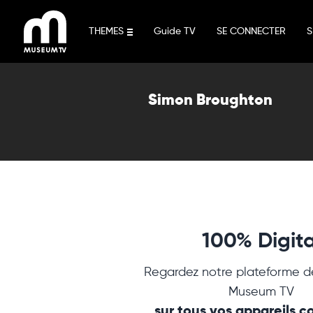
Aller
au
THEMES
Guide TV
SE CONNECTER
S
contenu
Simon Broughton
100% Digita
Regardez notre plateforme d
Museum TV
sur tous vos appareils 