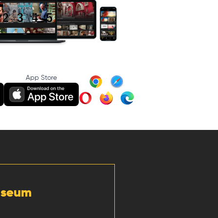
App Store
Museum