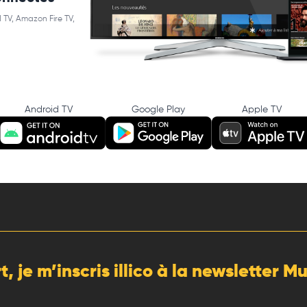
 TV, Amazon Fire TV,
Android TV
Google Play
Apple TV
rt, je m’inscris illico à la newsletter 