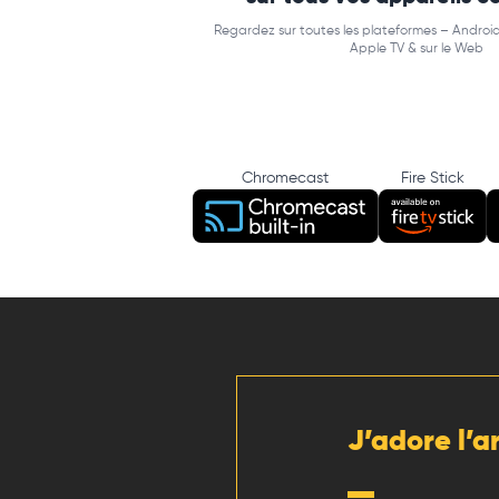
Regardez sur toutes les plateformes – Android
Apple TV & sur le Web
Chromecast
Fire Stick
J’adore l’a