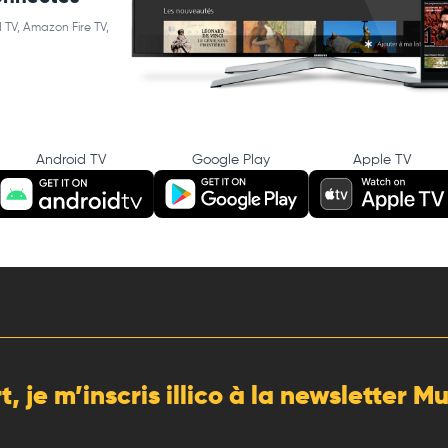
 TV, Amazon Fire TV,
Android TV
Google Play
Apple TV
rt, je m’inscris illico à la newsletter 