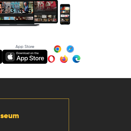
App Store
Museum