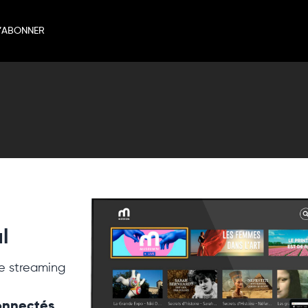
’ABONNER
l
e streaming
connectés