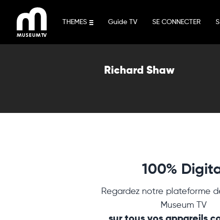
Aller
au
THEMES
Guide TV
SE CONNECTER
S
contenu
Richard Shaw
100% Digita
Regardez notre plateforme d
Museum TV
sur tous vos appareils 