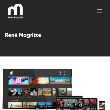
Aller
au
contenu
René Magritte