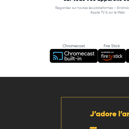
Regardez sur toutes les plateformes – Android
Apple TV & sur le Web
Chromecast
Fire Stick
J’adore l’a