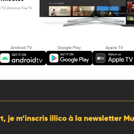
 TV, Amazon Fire TV,
Android TV
Google Play
Apple TV
rt, je m’inscris illico à la newsletter 