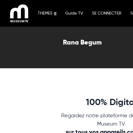
Aller
au
THEMES
Guide TV
SE CONNECTER
S
contenu
Rana Begum
100% Digita
Regardez notre plateforme d
Museum TV
sur tous vos appareils 