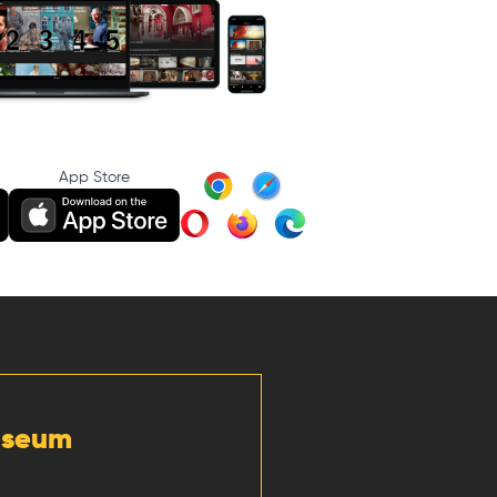
App Store
Museum