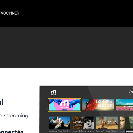
’ABONNER
l
e streaming
connectés