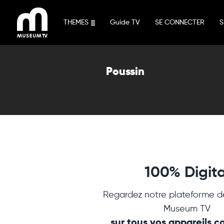
Aller
au
THEMES
Guide TV
SE CONNECTER
S
contenu
Poussin
100% Digita
Regardez notre plateforme d
Museum TV
sur tous vos appareils 