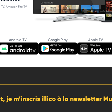
 TV, Amazon Fire TV,
Android TV
Google Play
Apple TV
rt, je m’inscris illico à la newsletter 