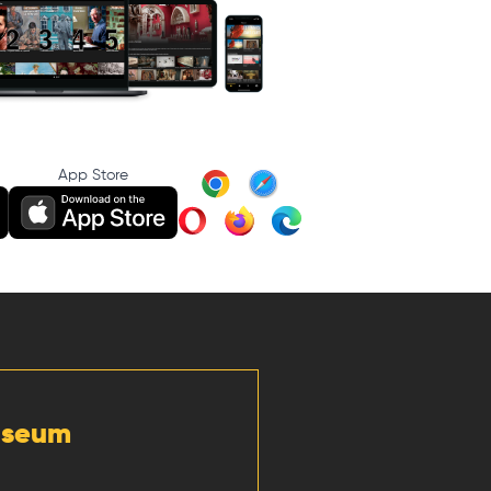
App Store
Museum