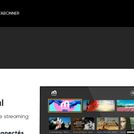
’ABONNER
l
e streaming
connectés