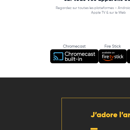
Regardez sur toutes les plateformes – Android
Apple TV & sur le Web
Chromecast
Fire Stick
J’adore l’a