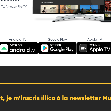
 TV, Amazon Fire TV,
Android TV
Google Play
Apple TV
rt, je m’inscris illico à la newsletter 