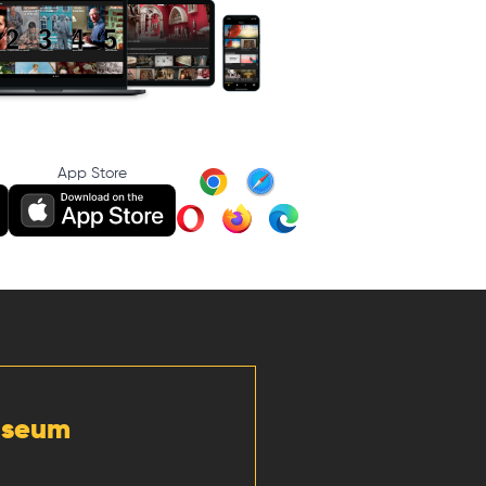
App Store
Museum