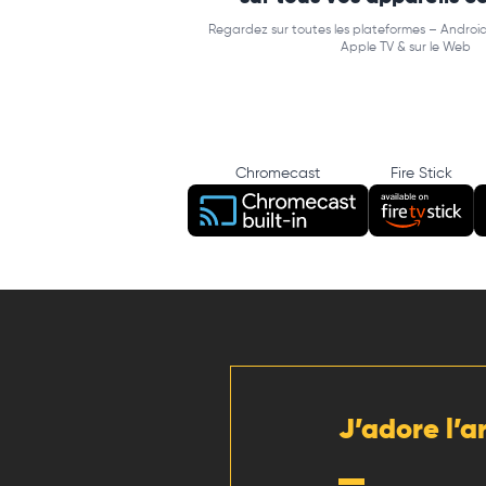
Regardez sur toutes les plateformes – Android
Apple TV & sur le Web
Chromecast
Fire Stick
J’adore l’a