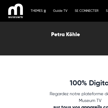
Aller
au
THEMES
Guide TV
SE CONNECTER
S
contenu
Petra Köhle
100% Digita
Regardez notre plateforme d
Museum TV
sur tous vos appareils 