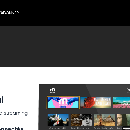
’ABONNER
l
e streaming
connectés