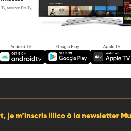
 TV, Amazon Fire TV,
Android TV
Google Play
Apple TV
rt, je m’inscris illico à la newsletter 