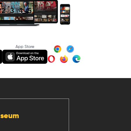
App Store
Museum