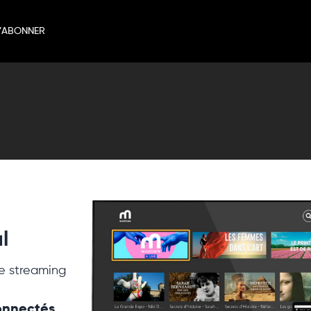
’ABONNER
l
e streaming
connectés