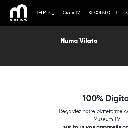
Aller
au
THEMES
Guide TV
SE CONNECTER
S
contenu
Numa Vilato
100% Digita
Regardez notre plateforme d
Museum TV
sur tous vos appareils 