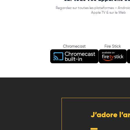
Regardez sur toutes les plateformes – Android
Apple TV & sur le Web
Chromecast
Fire Stick
J’adore l’a