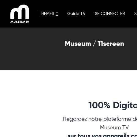
Aller
au
THEMES
Guide TV
SE CONNECTER
S
contenu
Museum / 11screen
100% Digita
Regardez notre plateforme d
Museum TV
sur tous vos appareils 