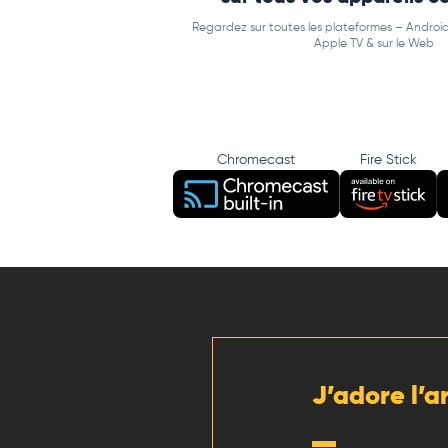
Regardez sur toutes les plateformes – Android
Apple TV & sur le Web
Chromecast
Fire Stick
J’adore l’a