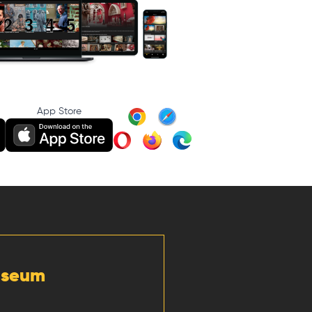
App Store
Museum