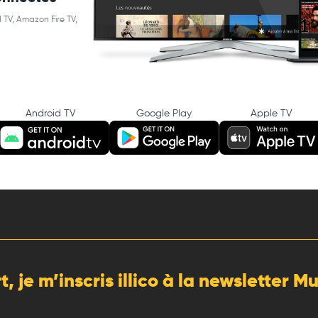
 TV, Amazon Fire TV,
Android TV
Google Play
Apple TV
rt, je m’inscris illico à la newsletter 