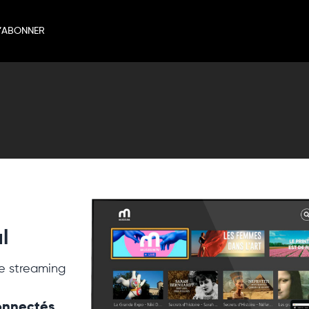
’ABONNER
l
e streaming
connectés