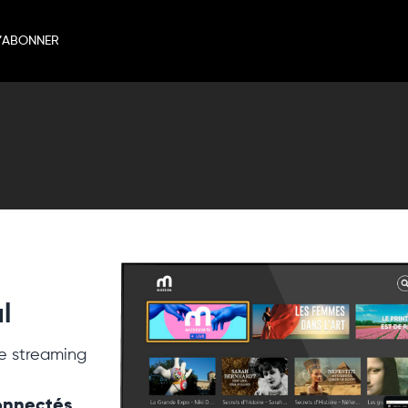
’ABONNER
l
e streaming
connectés