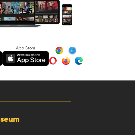
App Store
Museum