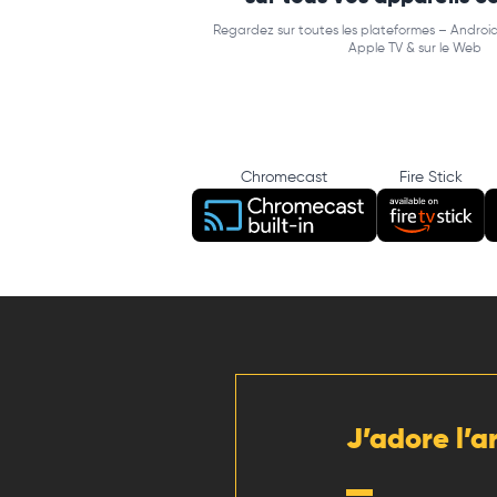
Regardez sur toutes les plateformes – Android
Apple TV & sur le Web
Chromecast
Fire Stick
J’adore l’a