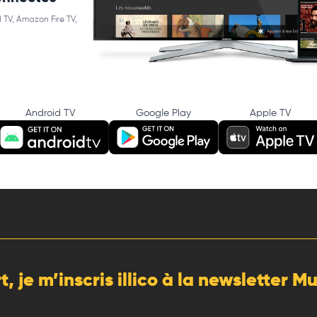
 TV, Amazon Fire TV,
Android TV
Google Play
Apple TV
rt, je m’inscris illico à la newsletter 