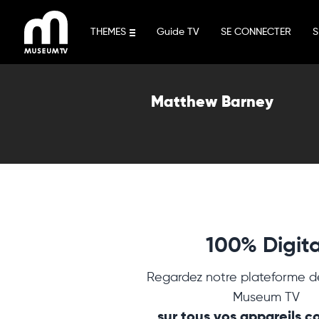
Aller
au
THEMES
Guide TV
SE CONNECTER
S
contenu
Matthew Barney
100% Digita
Regardez notre plateforme d
Museum TV
sur tous vos appareils 