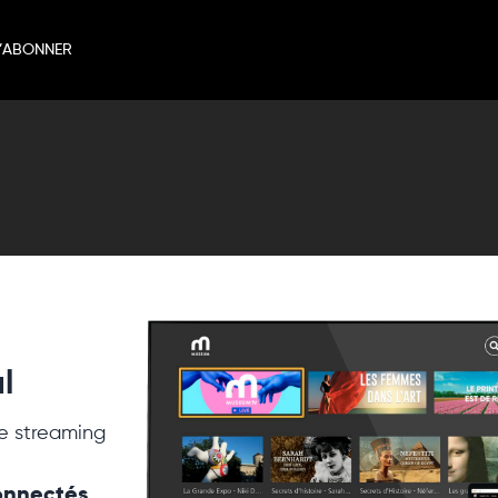
’ABONNER
l
e streaming
connectés