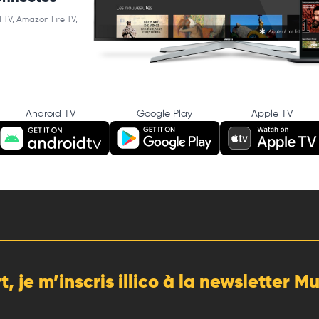
 TV, Amazon Fire TV,
Android TV
Google Play
Apple TV
rt, je m’inscris illico à la newsletter 