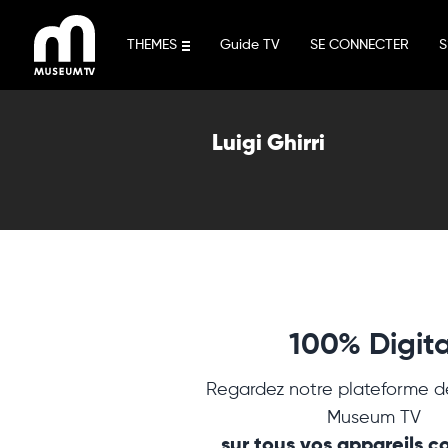
Aller
au
THEMES
Guide TV
SE CONNECTER
S
contenu
Luigi Ghirri
100% Digita
Regardez notre plateforme d
Museum TV
sur tous vos appareils 