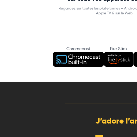
Regardez sur toutes les plateformes – Android
Apple TV & sur le Web
Chromecast
Fire Stick
J’adore l’a