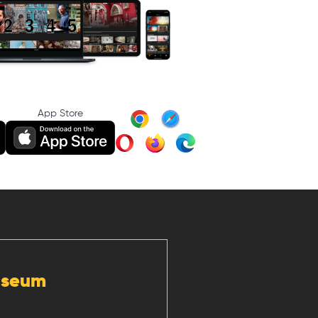
App Store
Museum