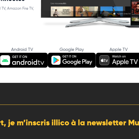
 TV, Amazon Fire TV,
Android TV
Google Play
Apple TV
rt, je m’inscris illico à la newsletter 