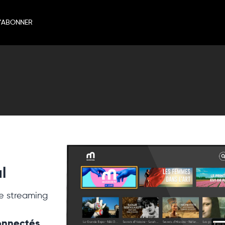
’ABONNER
l
e streaming
connectés