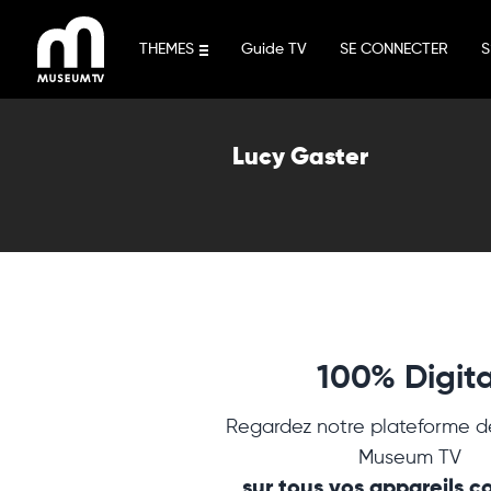
Aller
au
THEMES
Guide TV
SE CONNECTER
S
contenu
Lucy Gaster
100% Digita
Regardez notre plateforme d
Museum TV
sur tous vos appareils 