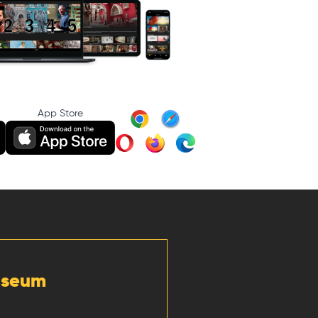
App Store
Museum