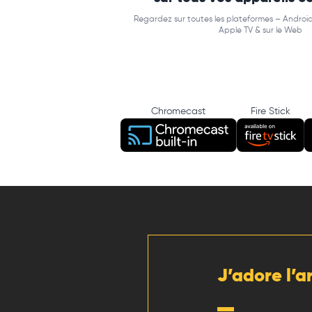
Regardez sur toutes les plateformes – Android
Apple TV & sur le Web
Chromecast
Fire Stick
J’adore l’a