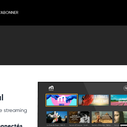
’ABONNER
l
e streaming
connectés