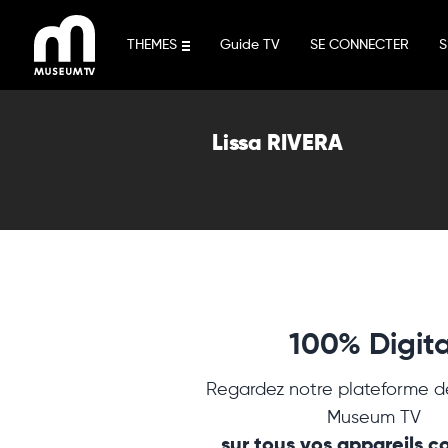
Aller
au
THEMES
Guide TV
SE CONNECTER
S
contenu
Lissa RIVERA
100% Digita
Regardez notre plateforme d
Museum TV
sur tous vos appareils 