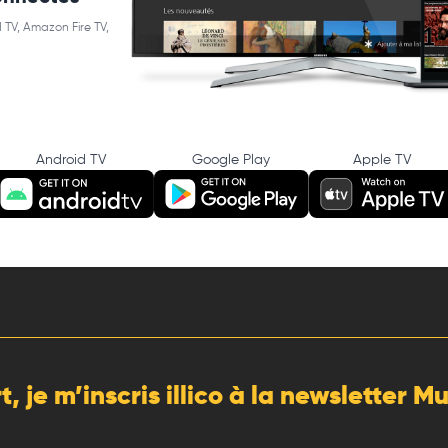
 TV, Amazon Fire TV,
Android TV
Google Play
Apple TV
rt, je m’inscris illico à la newsletter 