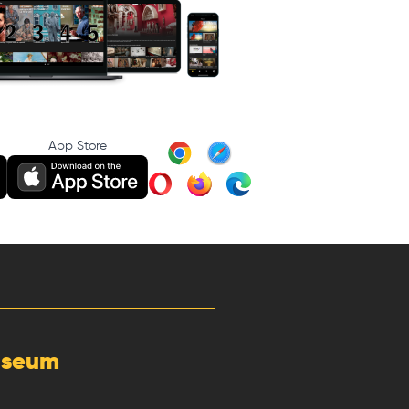
App Store
Museum