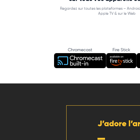
Regardez sur toutes les plateformes – Android
Apple TV & sur le Web
Chromecast
Fire Stick
J’adore l’a