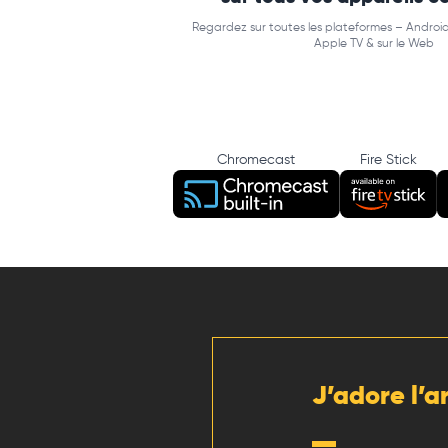
Regardez sur toutes les plateformes – Android
Apple TV & sur le Web
Chromecast
Fire Stick
J’adore l’a