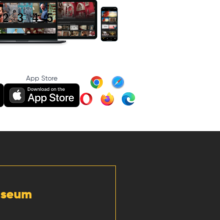
App Store
Museum