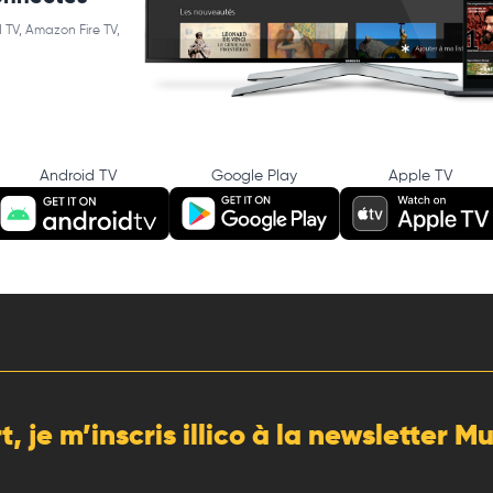
 TV, Amazon Fire TV,
Android TV
Google Play
Apple TV
rt, je m’inscris illico à la newsletter 