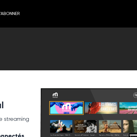
’ABONNER
l
e streaming
connectés