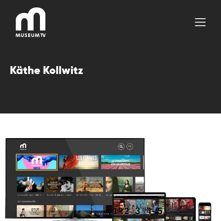
Aller
au
contenu
Käthe Kollwitz