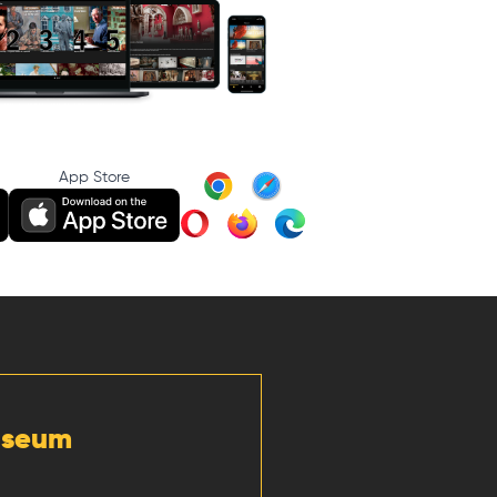
App Store
Museum