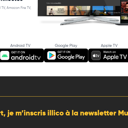
 TV, Amazon Fire TV,
Android TV
Google Play
Apple TV
rt, je m’inscris illico à la newsletter 