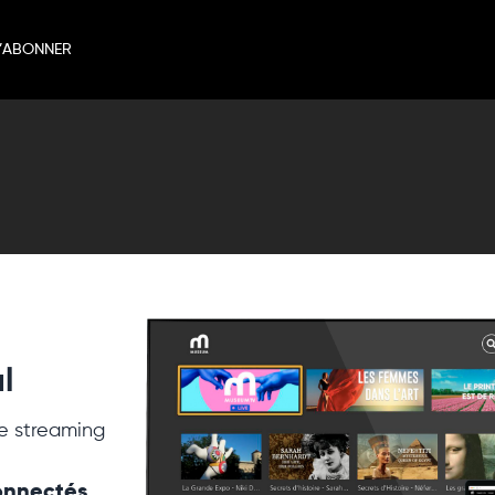
’ABONNER
l
e streaming
connectés