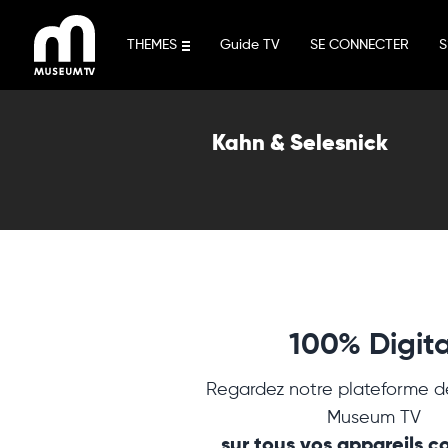
Aller
au
THEMES
Guide TV
SE CONNECTER
S
contenu
Kahn & Selesnick
100% Digita
Regardez notre plateforme d
Museum TV
sur tous vos appareils 