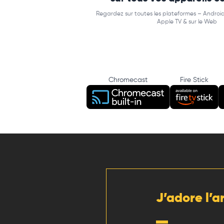
Regardez sur toutes les plateformes – Android
Apple TV & sur le Web
Chromecast
Fire Stick
J’adore l’a