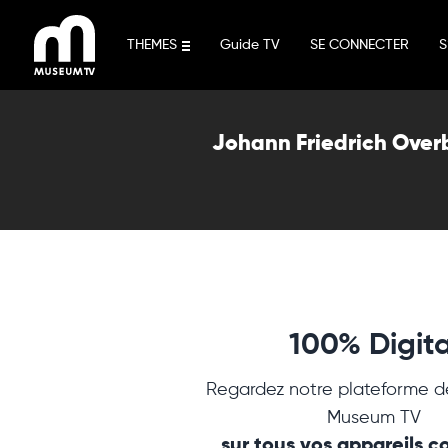
Aller
au
THEMES
Guide TV
SE CONNECTER
S
contenu
Johann Friedrich Over
100% Digita
Regardez notre plateforme d
Museum TV
sur tous vos appareils 