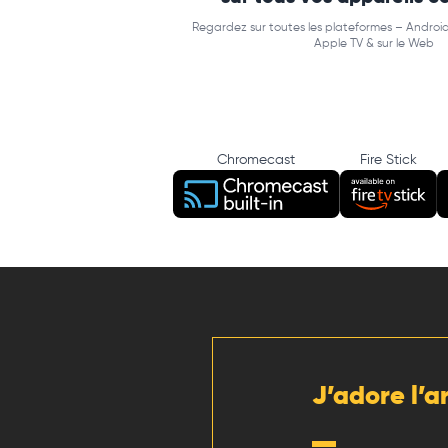
Regardez sur toutes les plateformes – Android
Apple TV & sur le Web
Chromecast
Fire Stick
J’adore l’a