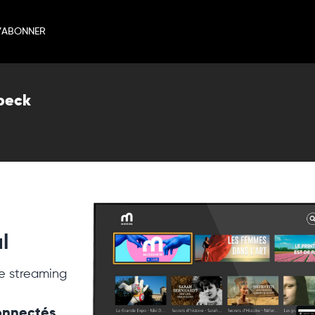
’ABONNER
beck
l
e streaming
connectés