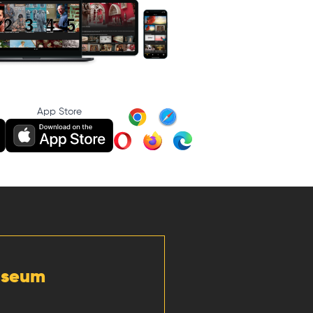
App Store
Museum