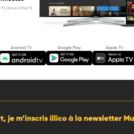
 TV, Amazon Fire TV,
Android TV
Google Play
Apple TV
rt, je m’inscris illico à la newsletter 