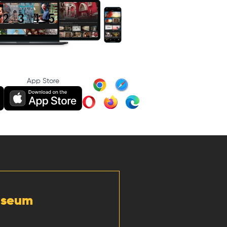
App Store
Museum