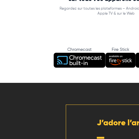
Regardez sur toutes les plateformes – Android
Apple TV & sur le Web
Chromecast
Fire Stick
J’adore l’a