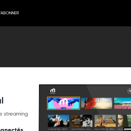
’ABONNER
l
e streaming
connectés