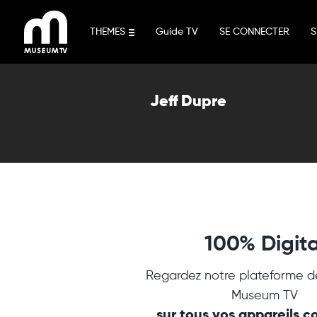
Aller
au
THEMES
Guide TV
SE CONNECTER
S
contenu
Jeff Dupre
100% Digita
Regardez notre plateforme d
Museum TV
sur tous vos appareils 