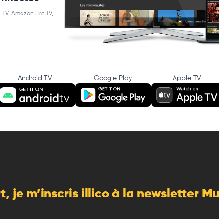
 TV, Amazon Fire TV,
Android TV
Google Play
Apple TV
rt, je m’inscris illico à la newsletter 