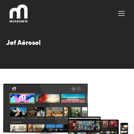
Aller
au
contenu
Jef Aérosol