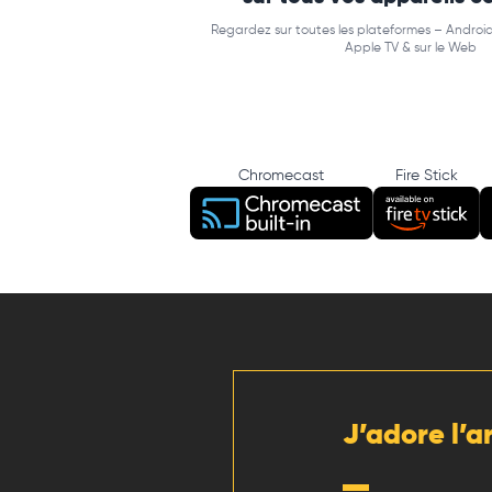
Regardez sur toutes les plateformes – Android
Apple TV & sur le Web
Chromecast
Fire Stick
J’adore l’a