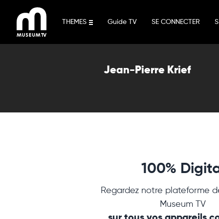
Aller
au
THEMES
Guide TV
SE CONNECTER
S
contenu
Jean-Pierre Krief
100% Digita
Regardez notre plateforme d
Museum TV
sur tous vos appareils 