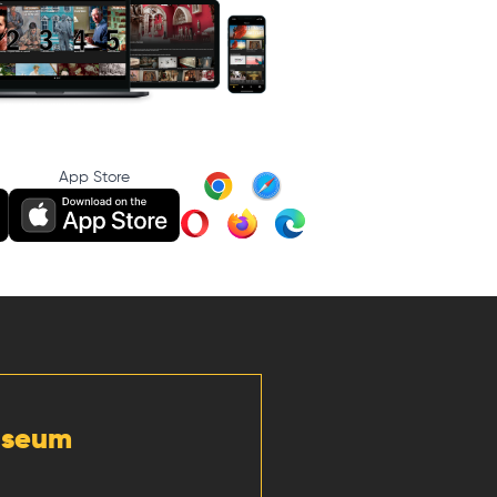
App Store
Museum