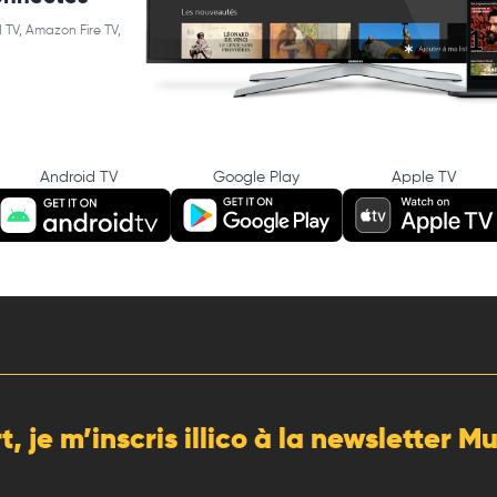
 TV, Amazon Fire TV,
Android TV
Google Play
Apple TV
rt, je m’inscris illico à la newsletter 