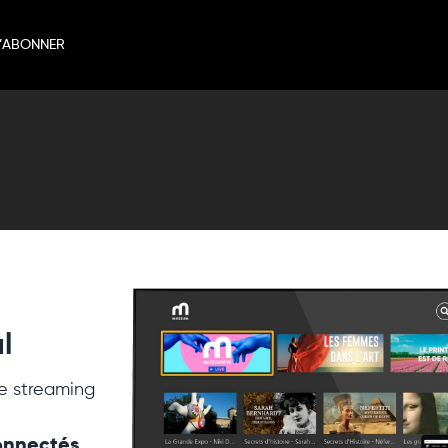
’ABONNER
l
e streaming
connectés