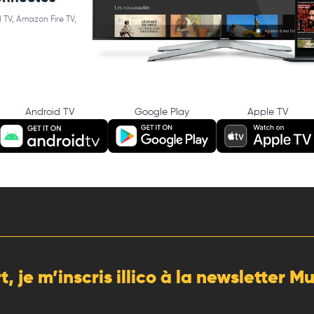
 TV, Amazon Fire TV,
Android TV
Google Play
Apple TV
rt, je m’inscris illico à la newsletter 