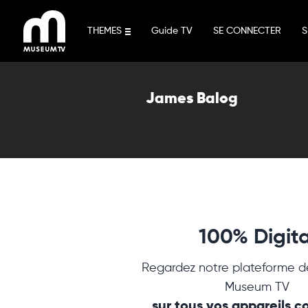
Aller
au
THEMES
Guide TV
SE CONNECTER
S
contenu
James Balog
100% Digita
Regardez notre plateforme d
Museum TV
sur tous vos appareils 