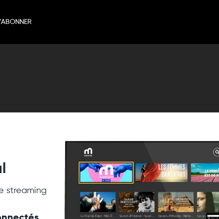
’ABONNER
l
e streaming
connectés