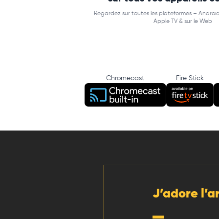
Regardez sur toutes les plateformes – Android
Apple TV & sur le Web
Chromecast
Fire Stick
J’adore l’a