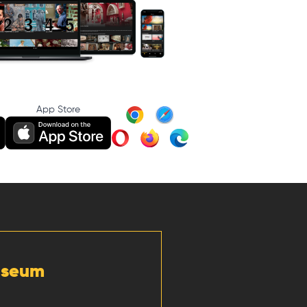
App Store
Museum