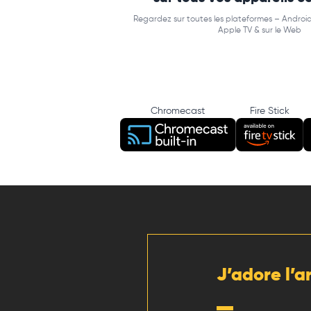
Regardez sur toutes les plateformes – Android
Apple TV & sur le Web
Chromecast
Fire Stick
J’adore l’a