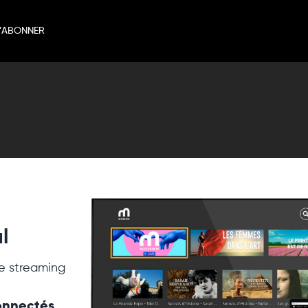
’ABONNER
l
e streaming
connectés