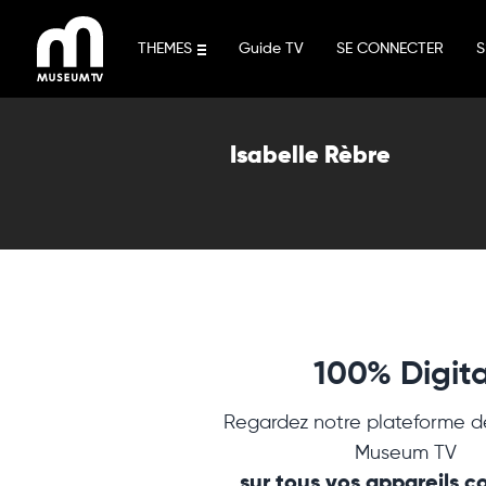
Aller
au
THEMES
Guide TV
SE CONNECTER
S
contenu
Isabelle Rèbre
100% Digita
Regardez notre plateforme d
Museum TV
sur tous vos appareils 