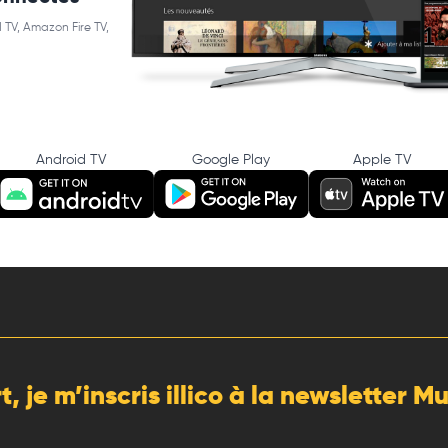
 TV, Amazon Fire TV,
Android TV
Google Play
Apple TV
rt, je m’inscris illico à la newsletter 