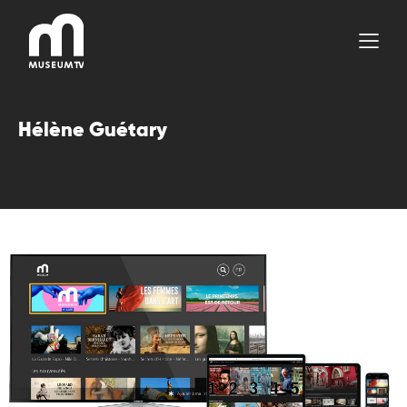
Aller
au
contenu
Hélène Guétary