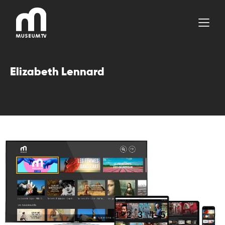
Aller
au
contenu
Elizabeth Lennard